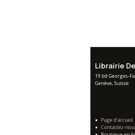
Librairie D
19 bd Georges-F
Genève, Suisse
Page d'accueil
Contactez-nou
Boutique en l