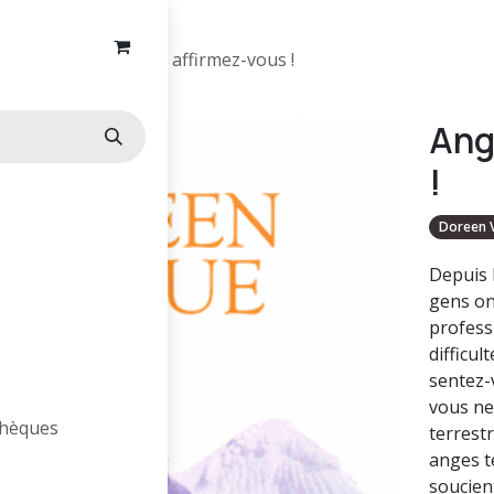
Anges terrestres, affirmez-vous !
Ang
!
Doreen V
Depuis 
gens ont
profess
difficul
sentez-
vous ne 
othèques
terrestr
anges t
soucien