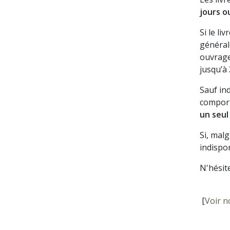
jours o
Si le li
général
ouvrage
jusqu’à
Sauf in
comport
un seul
Si, mal
indispon
N'hésit
[
Voir n