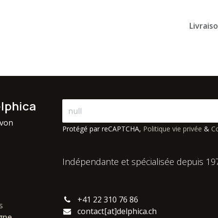
Livrais
elphica
avon
Protégé par reCAPTCHA,
Politique vie privée
&
Co
Indépendante et spécialisée depuis 19
+41 22 310 76 86
s
contact[at]delphica.ch
igne