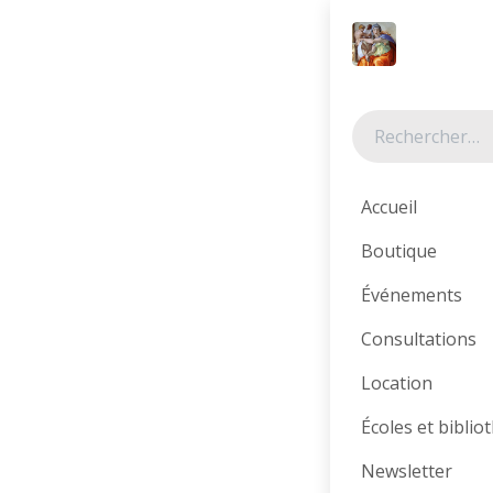
Se rendre au contenu
Tous les produits
Accueil
Boutique
Événements
Consultations
Location
Écoles et bibli
Newsletter