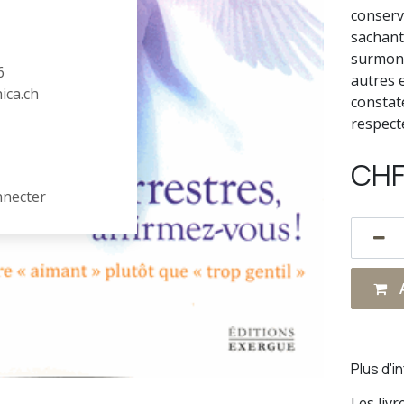
conserv
sachant
surmont
6
autres 
hica.ch
constate
respecté
CH
nnecter
A
Plus d'i
Les liv