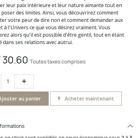
er leur paix intérieure et leur nature aimante tout en
 poser des limites. Ainsi, vous découvrirez comment
er votre peur de dire non et comment demander aux
et à l'Univers ce que vous désirez vraiment. Vous
rez alors qu'il est possible d'être gentil, tout en étant
 dans ses relations avec autrui.
F
30.60
Toutes taxes comprises
jouter au panier
Acheter maintenant
nformations
res en stock sont expédiés en envoi économique sous
2 à 3