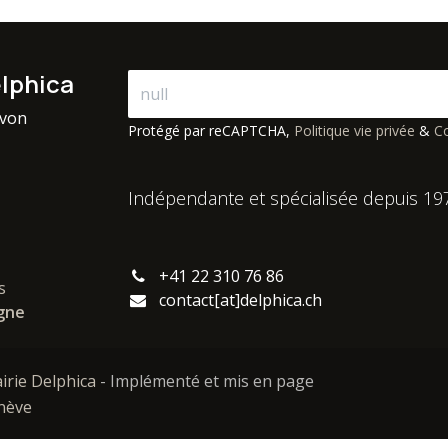
elphica
avon
Protégé par reCAPTCHA,
Politique vie privée
&
Co
Indépendante et spécialisée depuis 19
+41 22 310 76 86
s
contact[at]delphica.ch
igne
airie Delphica
- Implémenté et mis en page
enève