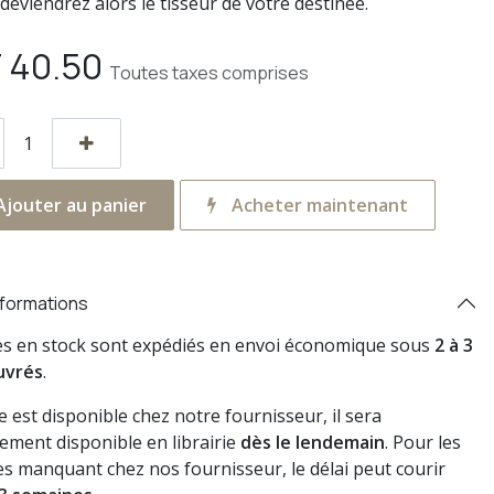
deviendrez alors le tisseur de votre destinée.
F
40.50
Toutes taxes comprises
jouter au panier
Acheter maintenant
nformations
res en stock sont expédiés en envoi économique sous
2 à 3
uvrés
.
vre est disponible chez notre fournisseur, il sera
ement disponible en librairie
dès le lendemain
. Pour les
s manquant chez nos fournisseur, le délai peut courir