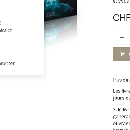
et vous 
CH
6
hica.ch
A
nnecter
Plus d'i
Les liv
jours o
Si le li
général
ouvrage