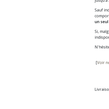
jusqu’à
Sauf in
comport
un seul
Si, mal
indispon
N'hésit
[
Voir n
Livrais