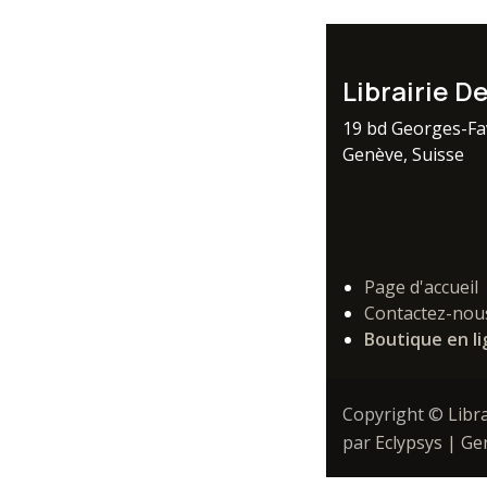
Librairie D
19 bd Georges-F
Genève, Suisse
Page d'accueil
Contactez-nou
Boutique en l
Copyright ©
Libr
par
Eclypsys | G