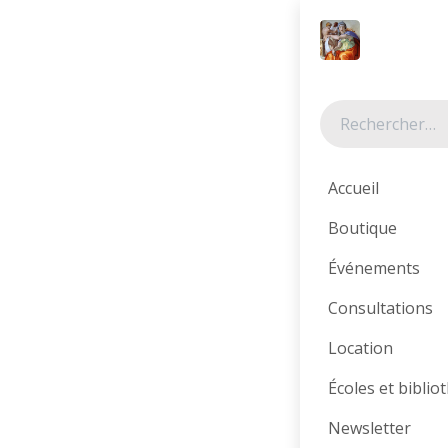
Se rendre au contenu
Tous les produits
Accueil
Boutique
Événements
Consultations
Location
Écoles et bibli
Newsletter