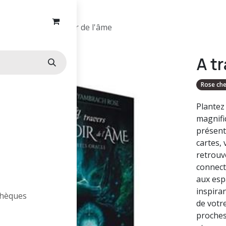
A travers le miroir de l'âme
A tr
Rose che
Plantez
magnifi
présent
cartes,
retrouv
connect
aux esp
inspira
othèques
de votr
proches