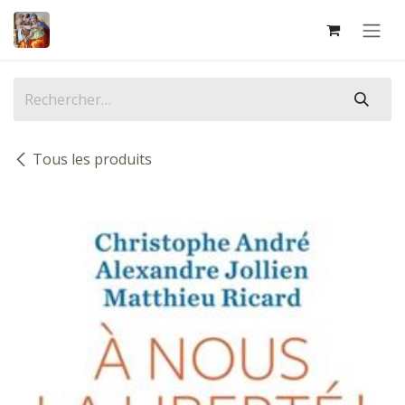
Se rendre au contenu
Tous les produits