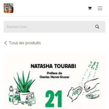
Se rendre au contenu
Tous les produits