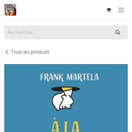
Se rendre au contenu
Tous les produits