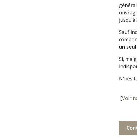
général
ouvrage
jusqu’à
Sauf in
comport
un seul
Si, mal
indispon
N'hésit
[
Voir n
Con