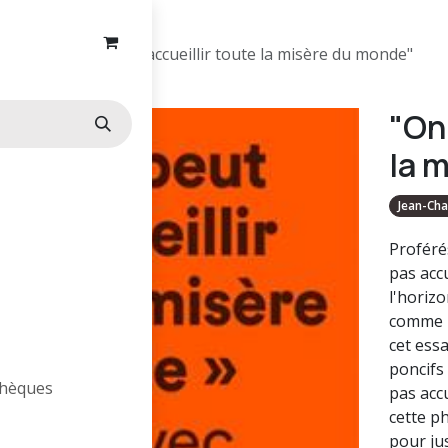
"On ne peut pas accueillir toute la misère du monde"
"On
la 
Jean-Cha
Proféré
pas acc
l'horiz
comme u
cet essa
poncifs 
othèques
pas accu
cette p
pour jus