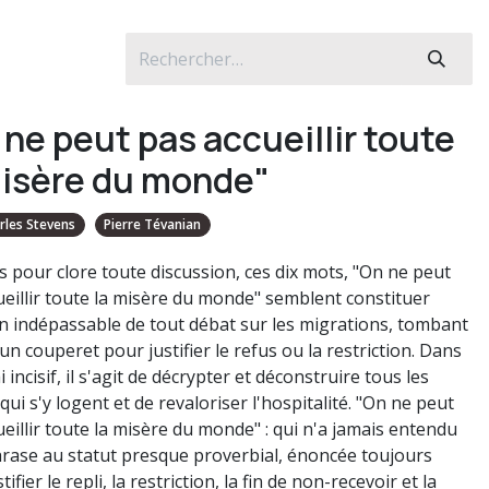
 ne peut pas accueillir toute
misère du monde"
rles Stevens
Pierre Tévanian
s pour clore toute discussion, ces dix mots, "On ne peut
ueillir toute la misère du monde" semblent constituer
on indépassable de tout débat sur les migrations, tombant
n couperet pour justifier le refus ou la restriction. Dans
i incisif, il s'agit de décrypter et déconstruire tous les
qui s'y logent et de revaloriser l'hospitalité. "On ne peut
eillir toute la misère du monde" : qui n'a jamais entendu
hrase au statut presque proverbial, énoncée toujours
tifier le repli, la restriction, la fin de non-recevoir et la