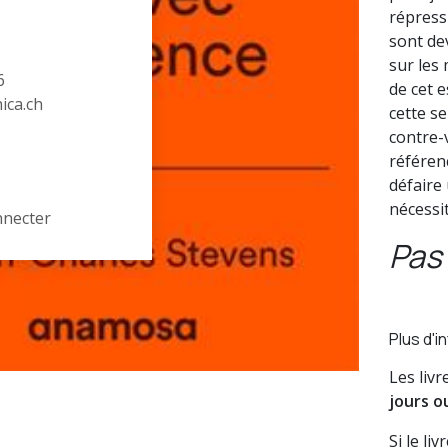
répress
sont de
sur les
6
de cet e
hica.ch
cette se
contre-
référenc
défaire
nécessit
nnecter
Pas 
Plus d'i
Les liv
jours o
Si le li