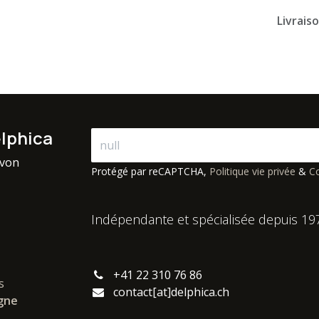
Livrais
elphica
avon
Protégé par reCAPTCHA,
Politique vie privée
&
Co
Indépendante et spécialisée depuis 19
+41 22 310 76 86
s
contact[at]delphica.ch
igne