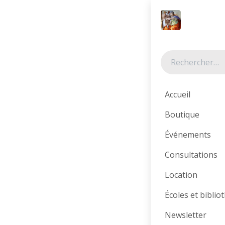
Se rendre au contenu
Tous les produits
Accueil
Boutique
Événements
Consultations
Location
Écoles et bibli
Newsletter