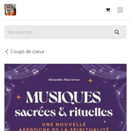
Se rendre au contenu
Coups de coeur