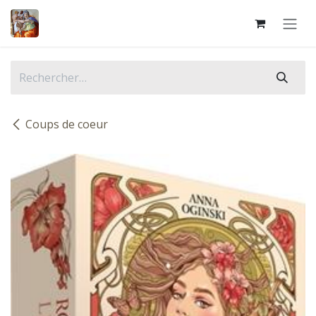
Se rendre au contenu
Coups de coeur