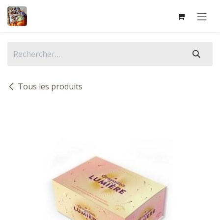
Se rendre au contenu
Tous les produits