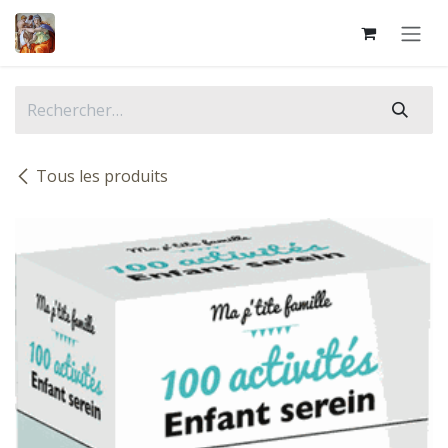
Se rendre au contenu
Tous les produits