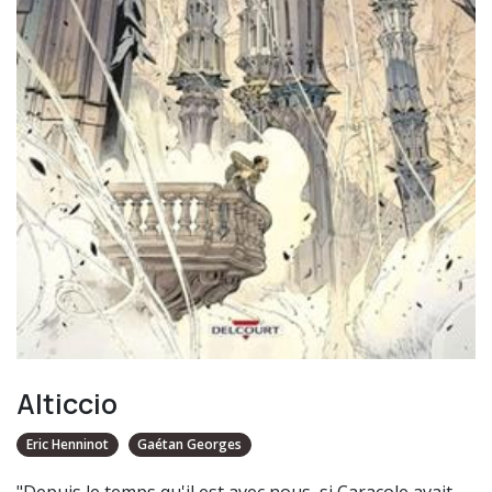
Alticcio
Eric Henninot
Gaétan Georges