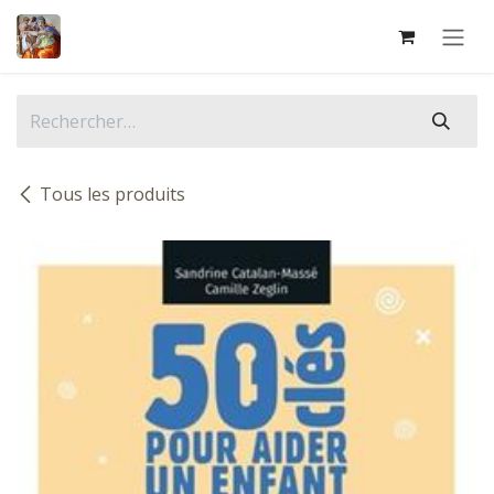
Se rendre au contenu
Tous les produits