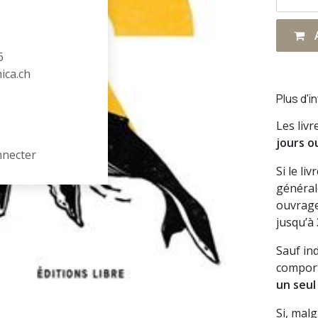
A
6
hica.ch
Plus d'i
Les liv
jours o
nnecter
Si le li
général
ouvrage
jusqu’à
Sauf in
comport
un seul
Si, mal