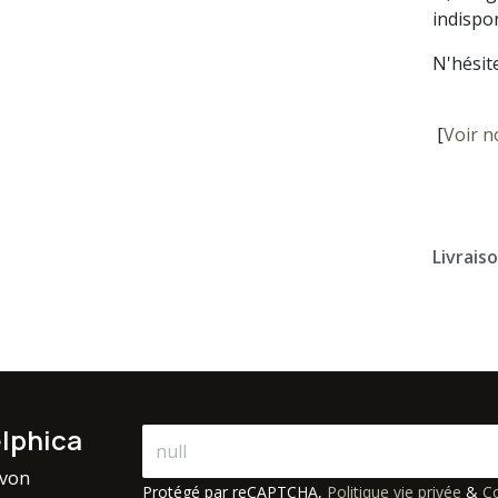
indispon
N'hésit
[
Voir n
Livrais
elphica
avon
Protégé par reCAPTCHA,
Politique vie privée
&
Co