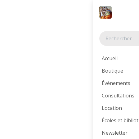
Se rendre au contenu
Tous les produits
Accueil
Boutique
Événements
Consultations
Location
Écoles et bibli
Newsletter