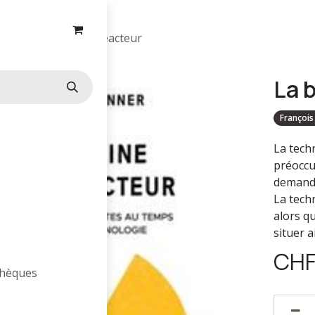
La baleine et le réacteur
La b
François 
La tech
préoccu
demande
La tech
alors q
situer a
CH
othèques