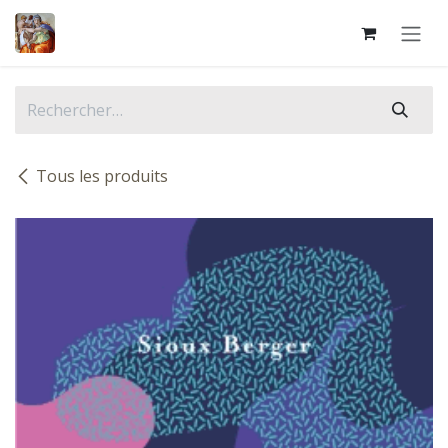
Se rendre au contenu
Tous les produits