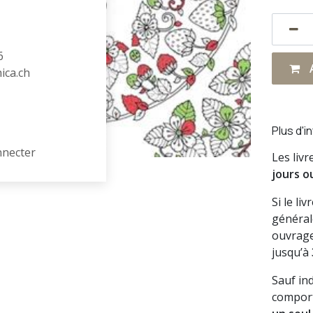
6
A
hica.ch
Plus d'i
nnecter
Les liv
jours o
Si le li
général
ouvrage
jusqu’à
Sauf in
comport