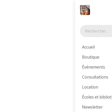
Se rendre au contenu
Tous les produits
Accueil
Boutique
Événements
Consultations
Location
Écoles et bibli
Newsletter