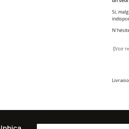
un seul
Si, mal
indispon
N'hésit
[
Voir n
Livrais
elphica