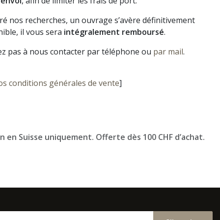
 envoi
, afin de limiter les frais de port.
gré nos recherches, un ouvrage s’avère définitivement
ible, il vous sera
intégralement remboursé
.
ez pas à nous contacter par téléphone ou
par mail
.
os conditions générales de vente
]
on en Suisse uniquement. Offerte dès 100 CHF d’achat.