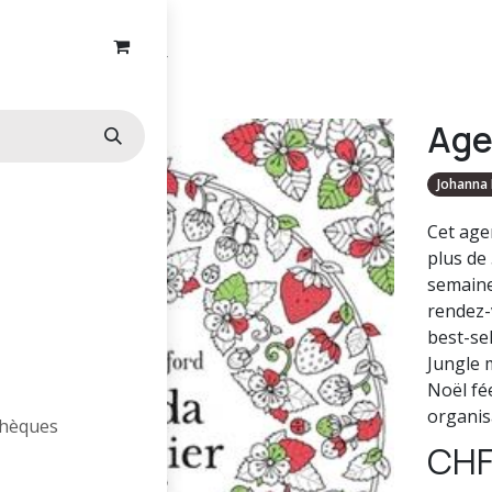
Agenda à colorier
Age
Johanna 
Cet age
plus de
semaine
rendez-v
best-se
Jungle 
Noël fé
organis
othèques
CH