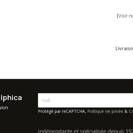
[
Voir n
Livrais
elphica
avon
Protégé par reCAPTCHA,
Politique vie privée
&
Co
Indépendante et spécialisée depuis 19