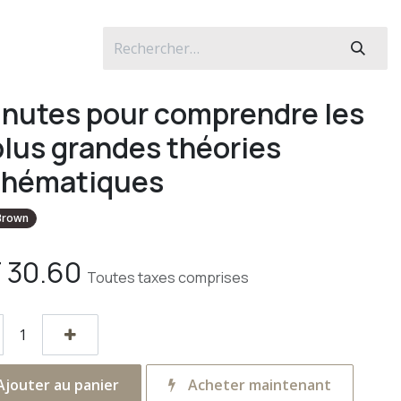
inutes pour comprendre les
plus grandes théories
hématiques
 Brown
F
30.60
Toutes taxes comprises
jouter au panier
Acheter maintenant