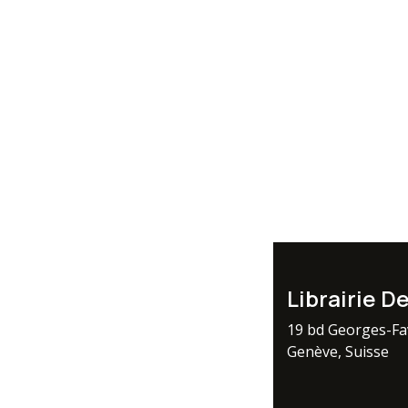
Librairie D
19 bd Georges-F
Genève, Suisse