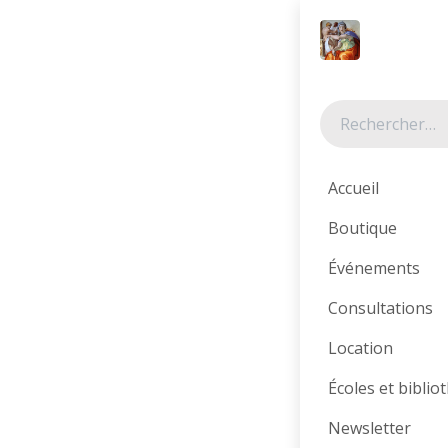
Se rendre au contenu
Tous les produits
3 minutes pou
Accueil
Boutique
Événements
Consultations
Location
Écoles et bibli
Newsletter