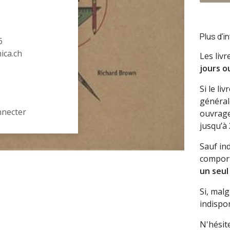
Plus d'i
6
hica.ch
Les liv
jours o
Si le li
général
nnecter
ouvrage
jusqu’à
Sauf in
comport
un seul
Si, mal
indispon
N'hésit