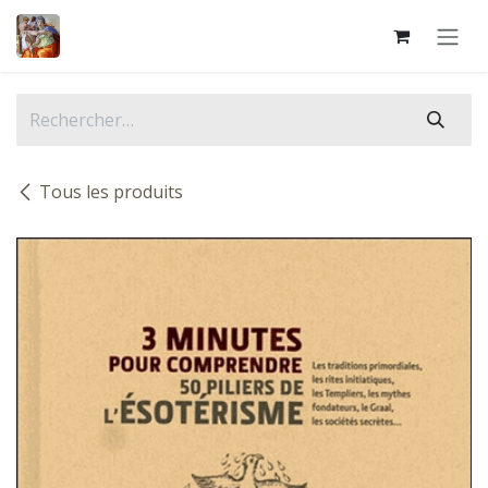
Se rendre au contenu
Tous les produits