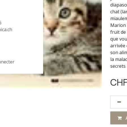
diapaso
chat (l
miauleme
6
Marion 
hica.ch
fruit d
que vous
arrivée
son ali
la malad
nnecter
secrets
CH
A