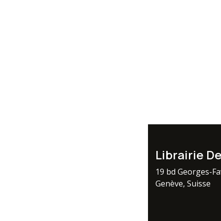
Librairie D
19 bd Georges-F
Genève, Suisse