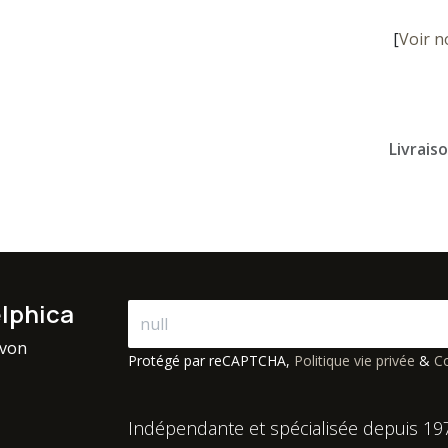
[
Voir n
Livrais
elphica
avon
Protégé par reCAPTCHA,
Politique vie privée
&
Co
Indépendante et spécialisée depuis 19