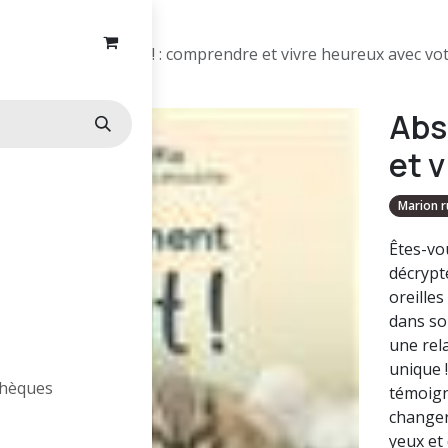
Absolument chat ! : comprendre et vivre heureux avec vot
Abs
et 
Marion r
Êtes-vo
décrypte
oreilles
dans so
une rela
unique 
othèques
témoign
changer
yeux et