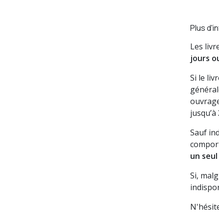
Plus d'i
Les liv
jours o
Si le li
général
ouvrage
jusqu’à
Sauf in
comport
un seul
Si, mal
indispon
N'hésit