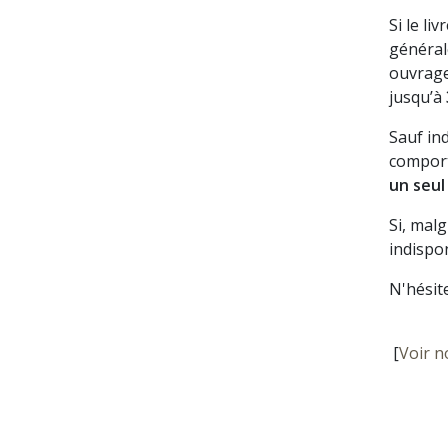
Si le li
général
ouvrage
jusqu’à
Sauf in
comport
un seul
Si, mal
indispon
N'hésit
[
Voir n