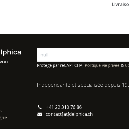
Livrais
elphica
avon
Protégé par reCAPTCHA,
Politique vie privée
&
Co
Indépendante et spécialisée depuis 19
+41 22 310 76 86
s
contact[at]delphica.ch
igne