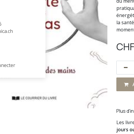
du ment
pratiqu
énergét
la santé
6
moments
hica.ch
CH
nnecter
A
Plus d'i
Les liv
jours o