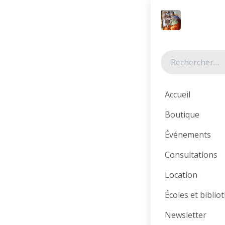
Se rendre au contenu
Tous les produits
Accueil
Boutique
Événements
Consultations
Location
Écoles et bibli
Newsletter