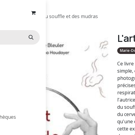
Mudras
L'art du souffle et des mudras
L'a
Marie-Do
Ce livre
simple,
photogr
précises
respirat
l'autric
du souf
du cerve
othèques
qu'une 
cette e