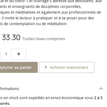
al et du coeur. Cet ouvrage s'adresse aux débutants, aux
ants et enseignants de disciplines corporelles,
iques et méditatives et également aux professionnels de
. Il invite le lecteur à pratiquer et à se poser pour des
 de contemplation ou de méditation.
F
33.30
Toutes taxes comprises
jouter au panier
Acheter maintenant
nformations
res en stock sont expédiés en envoi économique sous
2 à 3
uvrés
.