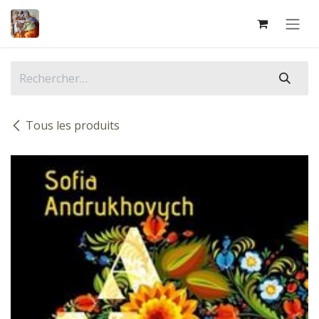
Se rendre au contenu
Tous les produits