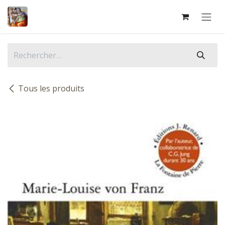
Se rendre au contenu
Tous les produits