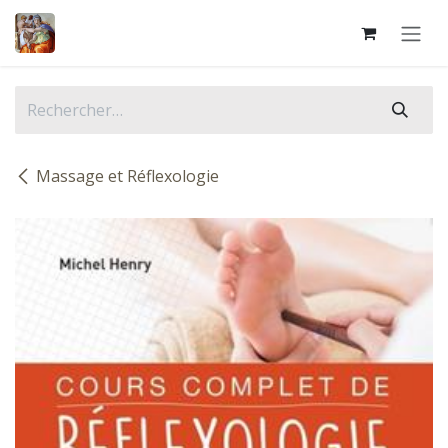
Se rendre au contenu
Massage et Réflexologie