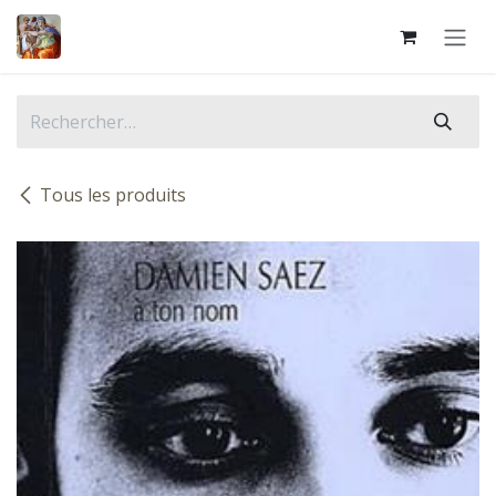
Se rendre au contenu
Tous les produits