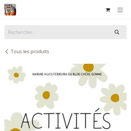
Se rendre au contenu
Tous les produits