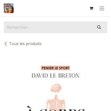
Se rendre au contenu
Tous les produits