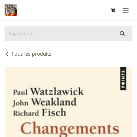
Se rendre au contenu
Tous les produits