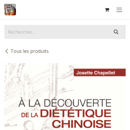
Se rendre au contenu
Tous les produits