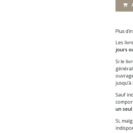
A
Plus d'i
Les liv
jours o
Si le li
général
ouvrage
jusqu’à
Sauf in
comport
un seul
Si, mal
indispon