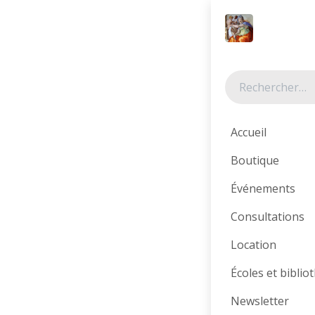
Se rendre au contenu
Tous les produits
Accueil
Boutique
Événements
Consultations
Location
Écoles et bibli
Newsletter