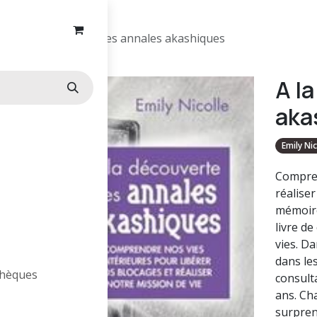
A la découverte des annales akashiques
A l
aka
Emily Nic
Compren
réaliser
mémoire
livre de
vies. D
dans le
othèques
consulta
ans. Ch
surpren