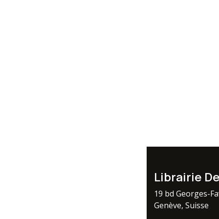
Librairie D
19 bd Georges-F
Genève, Suisse