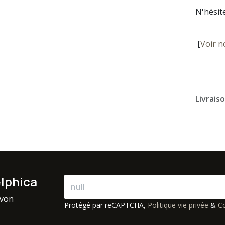
N'hésit
[
Voir n
Livrais
elphica
avon
Protégé par reCAPTCHA,
Politique vie privée
&
Co