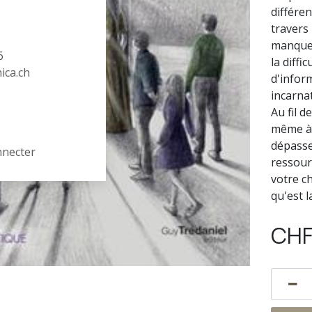
différe
travers 
manque 
6
la diffi
hica.ch
d'infor
incarna
Au fil 
même à 
dépasse
nnecter
ressour
votre c
qu'est la
CH