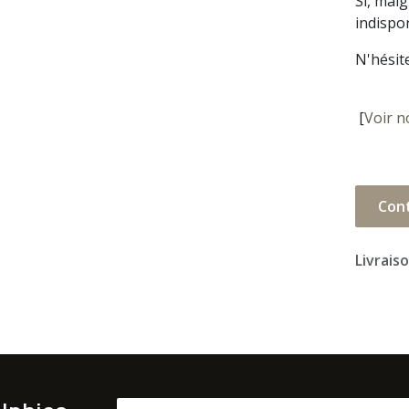
Si, mal
indispon
N'hésit
[
Voir n
Con
Livrais