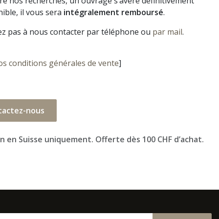
gré nos recherches, un ouvrage s’avère définitivement
ible, il vous sera
intégralement remboursé
.
ez pas à nous contacter par téléphone ou
par mail
.
os conditions générales de vente
]
tactez-nous
on en Suisse uniquement. Offerte dès 100 CHF d’achat.