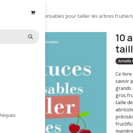
10 astuces indispensables pour tailler les arbres fruitiers
10 
tail
Armelle 
Ce livre
savoir p
grands p
gros fru
taille d
abricoti
othèques
précisé
fructifi
manière