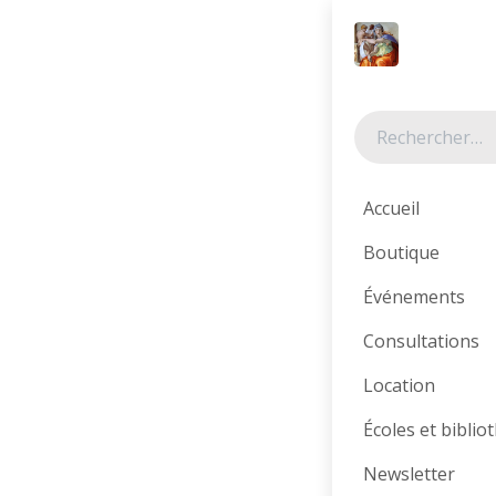
Se rendre au contenu
Tous les produits
Accueil
Boutique
Événements
Consultations
Location
Écoles et bibli
Newsletter