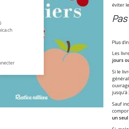
éviter l
Pas 
6
hica.ch
Plus d'i
Les liv
jours o
nnecter
Si le li
général
ouvrage
jusqu’à
Sauf in
comport
un seul