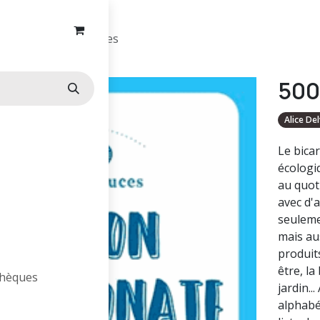
500 trucs & astuces
500
Alice Del
Le bicar
écologi
au quot
avec d'
seuleme
mais au
produits
être, la
othèques
jardin..
alphabé