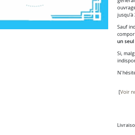
général
ouvrage
jusqu’à
Sauf in
comport
un seul
Si, mal
indispon
N'hésit
[
Voir n
Livrais