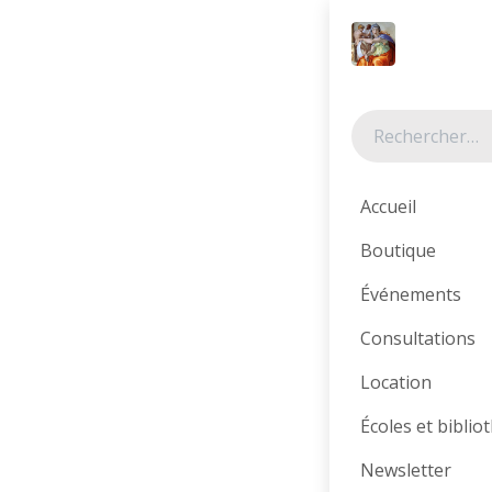
Se rendre au contenu
Tous les produits
Accueil
Boutique
Événements
Consultations
Location
Écoles et bibli
Newsletter