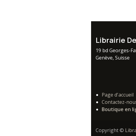
Librairie D
19 bd Georges-F
Genève, Suisse
Page d'accueil
Contactez-nou
Boutique en l
Copyright ©
Libr