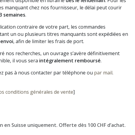
ement disponible en librairie
dès le lendemain
. Pour les
s manquant chez nos fournisseur, le délai peut courir
3 semaines
.
dication contraire de votre part, les commandes
ant un ou plusieurs titres manquants sont expédiées en
 envoi
, afin de limiter les frais de port.
gré nos recherches, un ouvrage s’avère définitivement
ible, il vous sera
intégralement remboursé
.
ez pas à nous contacter par téléphone ou
par mail
.
os conditions générales de vente
]
on en Suisse uniquement. Offerte dès 100 CHF d’achat.