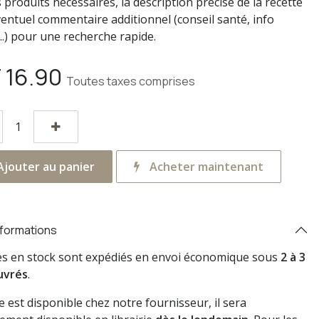
s produits nécessaires, la description précise de la recette
ventuel commentaire additionnel (conseil santé, info
..) pour une recherche rapide.
F
16.90
Toutes taxes comprises
jouter au panier
Acheter maintenant
nformations
res en stock sont expédiés en envoi économique sous
2 à 3
uvrés
.
vre est disponible chez notre fournisseur, il sera