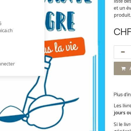
liste de
et un é
produit.
6
CH
hica.ch
nnecter
A
Plus d'i
Les liv
jours o
Si le li