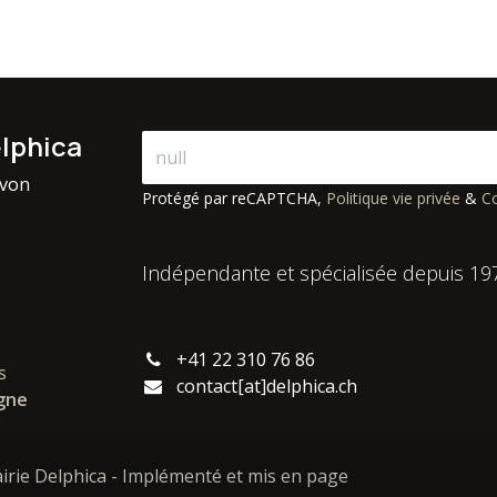
elphica
avon
Protégé par reCAPTCHA,
Politique vie privée
&
Co
Indépendante et spécialisée depuis 19
+41 22 310 76 86
s
contact[at]delphica.ch
igne
airie Delphica
- Implémenté et mis en page