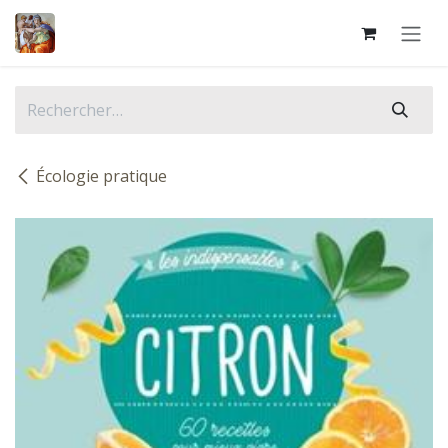
Se rendre au contenu
Écologie pratique