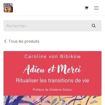
Se rendre au contenu
Tous les produits