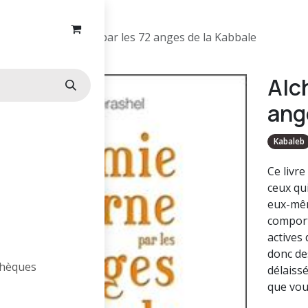
Alchimie interne par les 72 anges de la Kabbale
Alch
ang
Kabaleb
Ce livre
ceux qui
eux-mêm
comport
actives 
donc de
othèques
délaissé
que vou