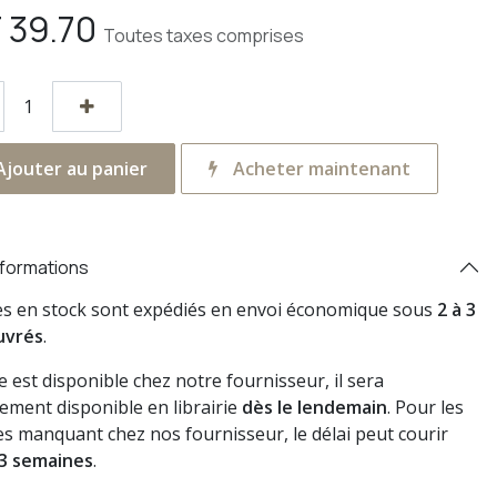
F
39.70
Toutes taxes comprises
jouter au panier
Acheter maintenant
nformations
res en stock sont expédiés en envoi économique sous
2 à 3
uvrés
.
vre est disponible chez notre fournisseur, il sera
ement disponible en librairie
dès le lendemain
. Pour les
s manquant chez nos fournisseur, le délai peut courir
3 semaines
.