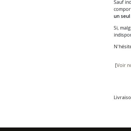
Sauf in
comport
un seul
Si, mal
indispon
N'hésit
[
Voir n
Livrais