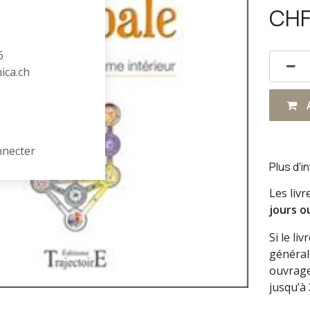
CH
6
hica.ch
A
nnecter
Plus d'i
Les liv
jours o
Si le li
général
ouvrage
jusqu’à