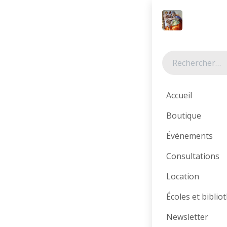
Se rendre au contenu
Tous les produits
Accueil
Boutique
Événements
Consultations
Location
Écoles et bibli
Newsletter