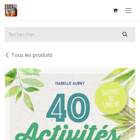
Se rendre au contenu
Tous les produits