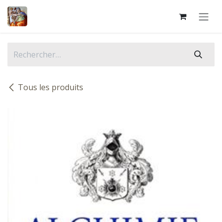
Se rendre au contenu
Tous les produits