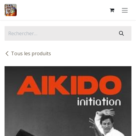
Se rendre au contenu
Tous les produits