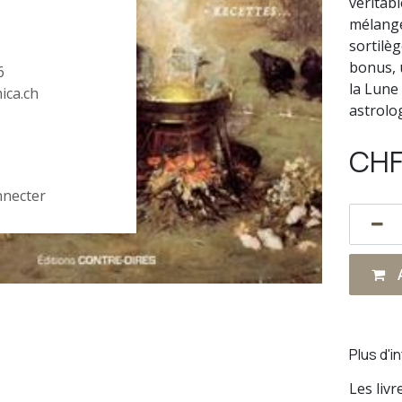
véritabl
mélange
sortilèg
bonus, 
6
la Lune
hica.ch
astrolo
CH
nnecter
A
Plus d'i
Les liv