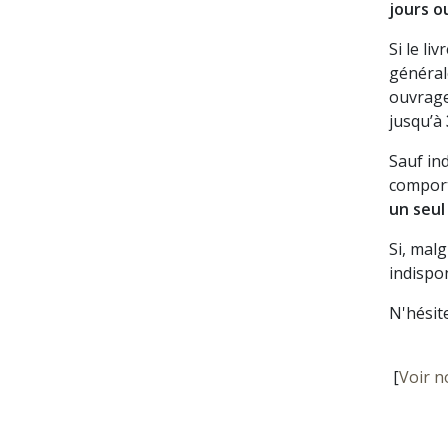
jours o
Si le li
général
ouvrage
jusqu’à
Sauf in
comport
un seul
Si, mal
indispon
N'hésit
[
Voir n