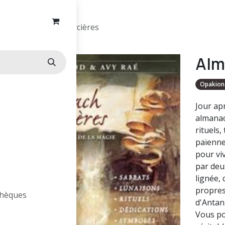
Almanach des sorcières
Alm
Opakion
Jour apr
almanac
rituels,
païenne
pour viv
par deu
lignée,
propres
othèques
d'Antan
Vous po