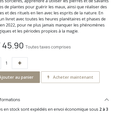
es sorcières, apprendre à utiliser les pierres et de savants
s de plantes pour guérir les maux, ainsi que réaliser des
es et des rituels en lien avec les esprits de la nature. En
un livret avec toutes les heures planétaires et phases de
 en 2022, pour ne plus jamais manquer les phénomènes
giques et les périodes propices à la magie.
F
45.90
Toutes taxes comprises
jouter au panier
Acheter maintenant
nformations
res en stock sont expédiés en envoi économique sous
2 à 3