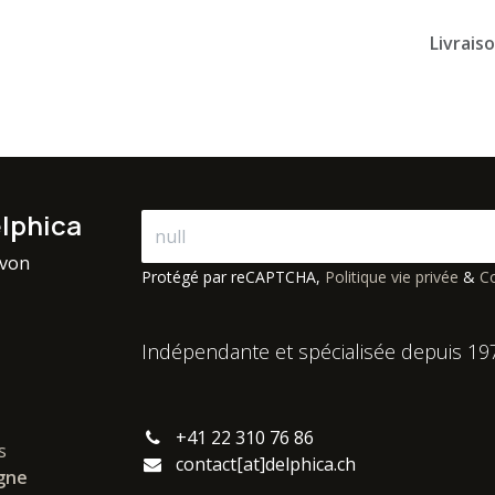
Livrais
elphica
avon
Protégé par reCAPTCHA,
Politique vie privée
&
Co
Indépendante et spécialisée depuis 19
+41 22 310 76 86
s
contact[at]delphica.ch
igne