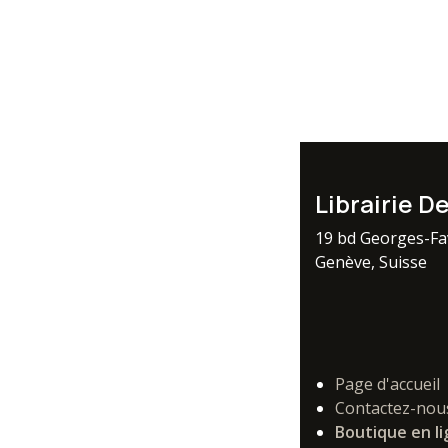
Librairie D
19 bd Georges-F
Genève, Suisse
Page d'accueil
Contactez-nou
Boutique en l