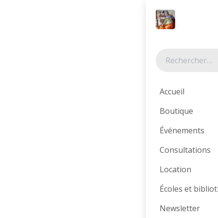
Se rendre au contenu
Tous les produits
Accueil
Boutique
Événements
Consultations
Location
Écoles et bibli
Newsletter