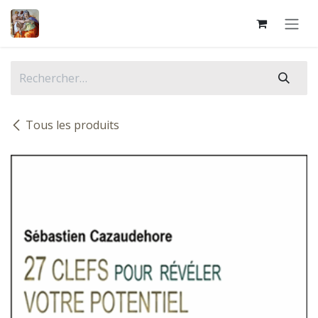
Se rendre au contenu
Tous les produits