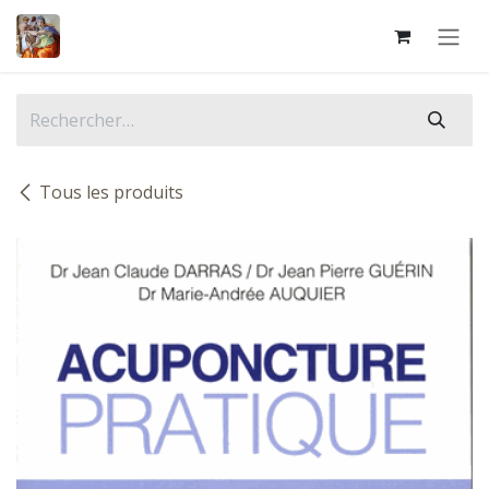
Se rendre au contenu
Tous les produits