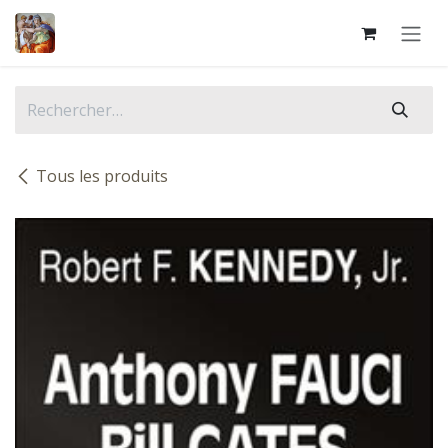
Se rendre au contenu
Tous les produits