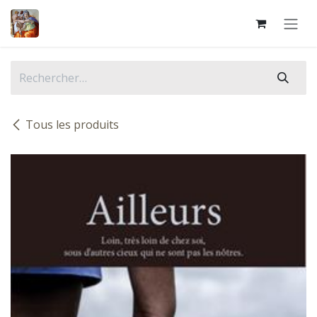
Se rendre au contenu
Tous les produits