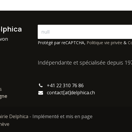
elphica
avon
Protégé par reCAPTCHA,
Politique vie privée
&
Co
Indépendante et spécialisée depuis 19
+41 22 310 76 86
s
contact[at]delphica.ch
igne
airie Delphica
- Implémenté et mis en page
enève