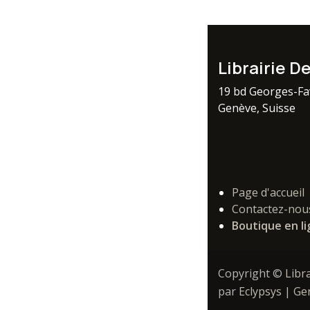
Librairie D
19 bd Georges-F
Genève, Suisse
Page d'accueil
Contactez-nou
Boutique en l
Copyright ©
Libr
par
Eclypsys | G