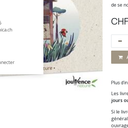
de se no
CH
6
hica.ch
A
nnecter
Plus d'i
Les liv
jours o
Si le li
général
ouvrage