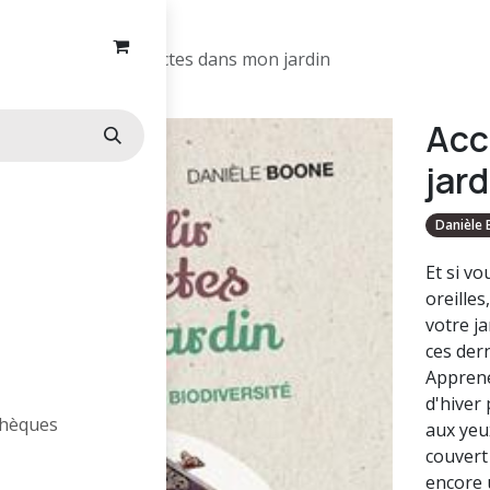
Accueillir les insectes dans mon jardin
Acc
jard
Danièle
Et si vo
oreilles
votre j
ces dern
Apprene
d'hiver 
othèques
aux yeux
couvert
encore 