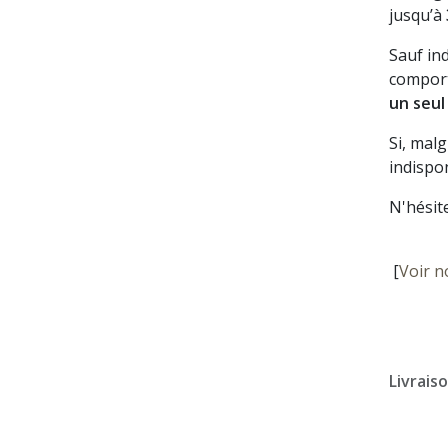
jusqu’à
Sauf in
comport
un seul
Si, mal
indispon
N'hésit
[
Voir n
Livrais