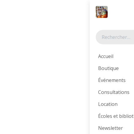
Se rendre au contenu
Tous les produits
Accueil
Boutique
Événements
Consultations
Location
Écoles et bibli
Newsletter