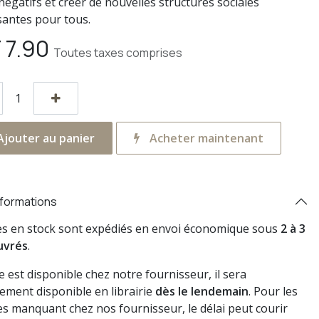
négatifs et créer de nouvelles structures sociales
isantes pour tous.
F
7.90
Toutes taxes comprises
jouter au panier
Acheter maintenant
nformations
res en stock sont expédiés en envoi économique sous
2 à 3
uvrés
.
vre est disponible chez notre fournisseur, il sera
ement disponible en librairie
dès le lendemain
. Pour les
s manquant chez nos fournisseur, le délai peut courir