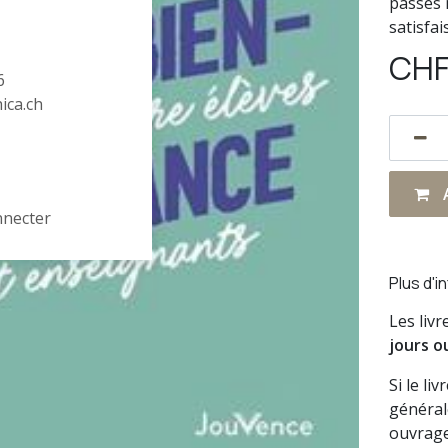
passés 
satisfa
CH
6
hica.ch
A
nnecter
Plus d'i
Les liv
jours o
Si le li
général
ouvrage