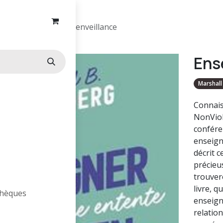
Enseigner avec bienveillance
Ens
Marshall
Connais
NonViole
confére
enseign
décrit 
précieu
trouvere
livre, q
othèques
enseign
relatio