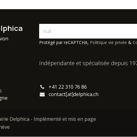
elphica
avon
Protégé par reCAPTCHA,
Politique vie privée
&
Co
Indépendante et spécialisée depuis 19
+41 22 310 76 86
s
contact[at]delphica.ch
igne
airie Delphica
- Implémenté et mis en page
enève