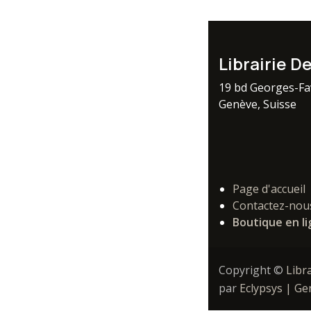
Librairie D
19 bd Georges-F
Genève, Suisse
Page d'accueil
Contactez-nou
Boutique en l
Copyright ©
Libr
par
Eclypsys | G