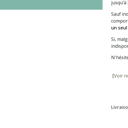
jusqu’à
Sauf in
comport
un seul
Si, mal
indispon
N'hésit
[
Voir n
Livrais