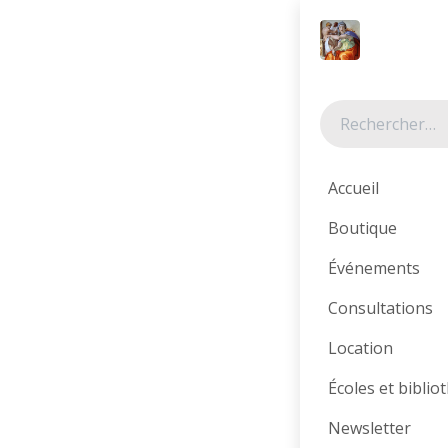
Se rendre au contenu
Tous les produits
Accueil
Boutique
Événements
Consultations
Location
Écoles et bibli
Newsletter