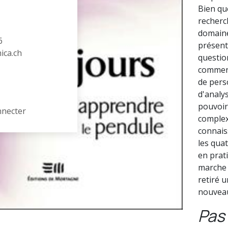
Bien que
recherch
domaine
6
présent
hica.ch
questio
comment
de perso
d'analys
pouvoir
nnecter
complex
connais
les qua
en prat
marche 
retiré 
nouveau
Pas 