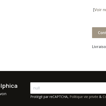
[
Voir n
Con
Livrais
elphica
avon
Protégé par reCAPTCHA,
Politique vie privée
&
Co