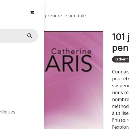
101 jours pour apprendre le pendule
101
pen
Catherin
Connais
peut êt
suspend
nous ré
nombreu
méthode
othèques
à utilis
l'histoi
l'explor