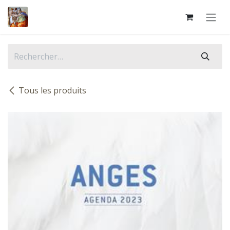
Se rendre au contenu
Tous les produits