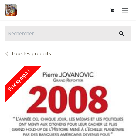
Se rendre au contenu
Tous les produits
Prix sympa !