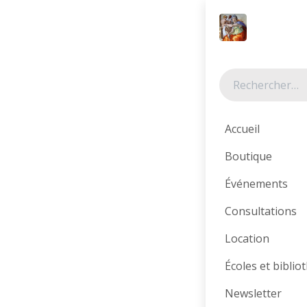
Se rendre au contenu
Tous les produits
Accueil
Boutique
Événements
Consultations
Location
Écoles et bibli
Newsletter