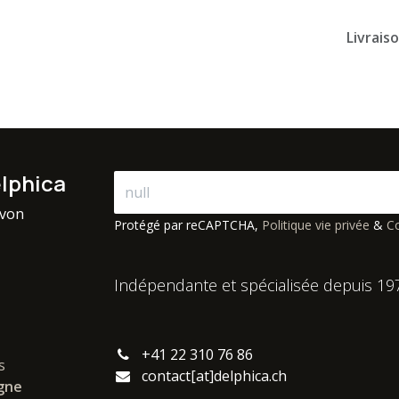
Livrais
elphica
avon
Protégé par reCAPTCHA,
Politique vie privée
&
Co
Indépendante et spécialisée depuis 19
+41 22 310 76 86
s
contact[at]delphica.ch
igne