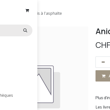
Anicinabek du bois à l'asphalte
Ani
CH
A
othèques
Plus d'i
Les liv