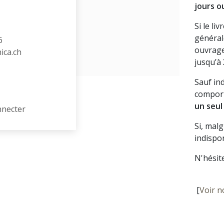
jours o
Si le li
général
6
ouvrage
hica.ch
jusqu’à
Sauf in
comport
un seul
nnecter
Si, mal
indispon
N'hésit
[
Voir n