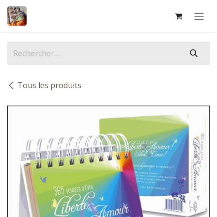
Se rendre au contenu
Tous les produits