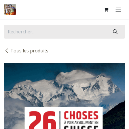
Se rendre au contenu
Tous les produits