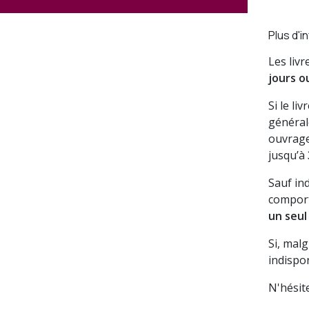
Plus d'i
Les liv
jours o
Si le li
général
ouvrage
jusqu’à
Sauf in
comport
un seul
Si, mal
indispon
N'hésit