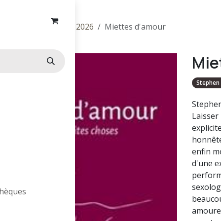
Rentrée littéraire 2026
Miettes d'amour
Mie
Stephen
Stephen
Laisser
explicit
honnête
enfin mo
d'une e
perform
sexolog
othèques
beaucou
amoureu