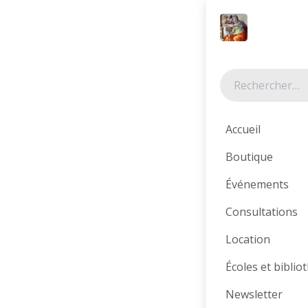
Se rendre au contenu
Tous les produits
Accueil
Boutique
Événements
Consultations
Location
Écoles et bibli
Newsletter