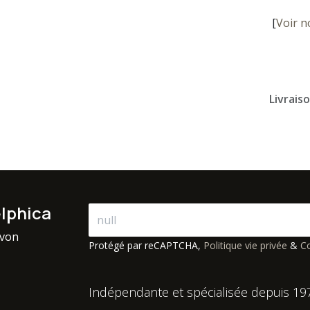
[
Voir n
Livrais
elphica
avon
Protégé par reCAPTCHA,
Politique vie privée
&
Co
Indépendante et spécialisée depuis 19