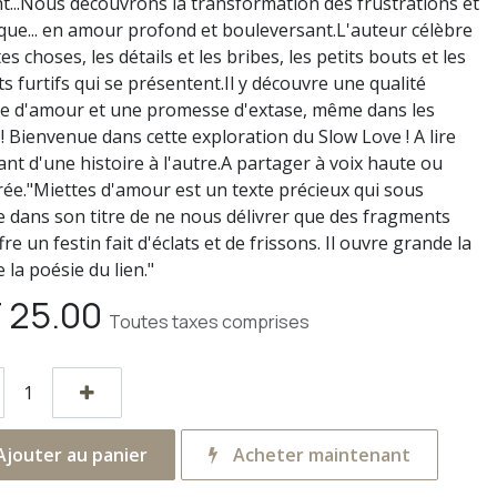
t...Nous découvrons la transformation des frustrations et
ue... en amour profond et bouleversant.L'auteur célèbre
tes choses, les détails et les bribes, les petits bouts et les
 furtifs qui se présentent.Il y découvre une qualité
 d'amour et une promesse d'extase, même dans les
! Bienvenue dans cette exploration du Slow Love ! A lire
ant d'une histoire à l'autre.A partager à voix haute ou
e."Miettes d'amour est un texte précieux qui sous
e dans son titre de ne nous délivrer que des fragments
re un festin fait d'éclats et de frissons. Il ouvre grande la
 la poésie du lien."
F
25.00
Toutes taxes comprises
jouter au panier
Acheter maintenant