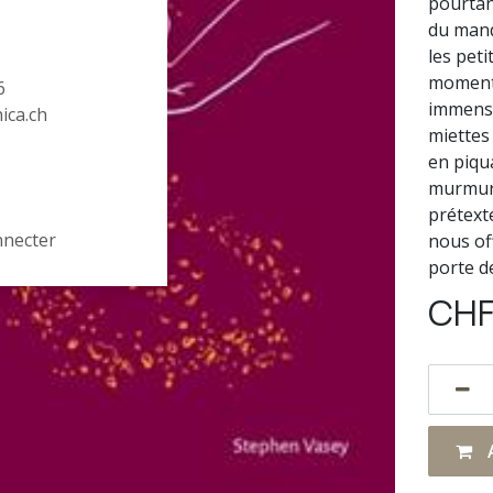
pourtan
du manq
les peti
moments
6
immense
hica.ch
miettes 
en piqu
murmuré
prétext
nnecter
nous off
porte de
CH
A